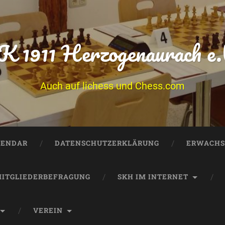
K 1911 Herzogenaurach e.
Auch auf lichess und Chess.com
LENDAR
DATENSCHUTZERKLÄRUNG
ERWACHS
ITGLIEDERBEFRAGUNG
SKH IM INTERNET
VEREIN