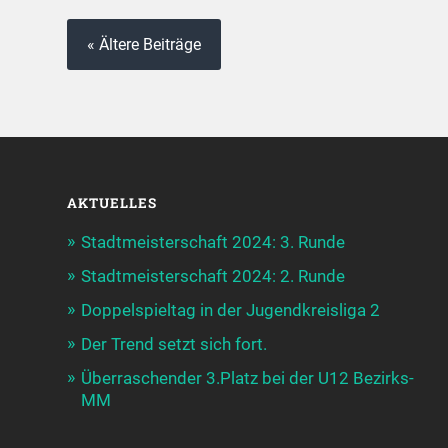
« Ältere Beiträge
AKTUELLES
Stadtmeisterschaft 2024: 3. Runde
Stadtmeisterschaft 2024: 2. Runde
Doppelspieltag in der Jugendkreisliga 2
Der Trend setzt sich fort.
Überraschender 3.Platz bei der U12 Bezirks-
MM