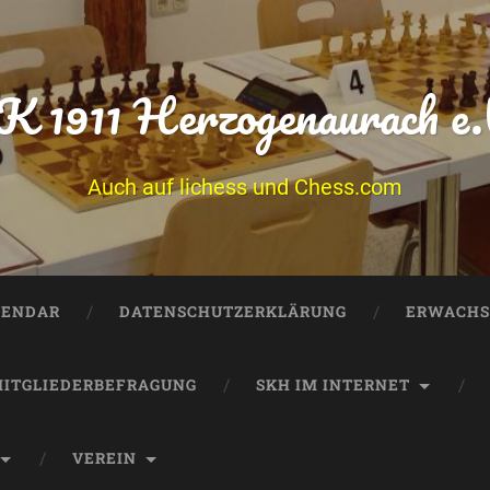
K 1911 Herzogenaurach e.
Auch auf lichess und Chess.com
LENDAR
DATENSCHUTZERKLÄRUNG
ERWACHS
ITGLIEDERBEFRAGUNG
SKH IM INTERNET
VEREIN