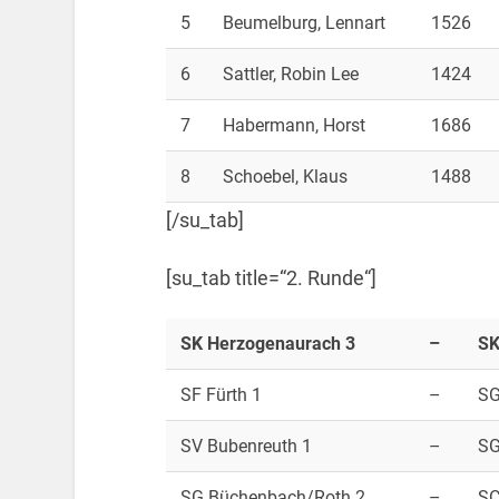
5
Beumelburg, Lennart
1526
6
Sattler, Robin Lee
1424
7
Habermann, Horst
1686
8
Schoebel, Klaus
1488
[/su_tab]
[su_tab title=“2. Runde“]
SK Herzogenaurach 3
–
SK
SF Fürth 1
–
SG
SV Bubenreuth 1
–
SG
SG Büchenbach/Roth 2
–
SC