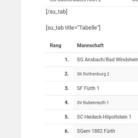
[/su_tab]
[su_tab title=“Tabelle“]
Rang
Mannschaft
1.
SG Ansbach/Bad Windshei
2.
SK Rothenburg 2
3.
SF Fürth 1
4.
SV Bubenreuth 1
5.
SC Heideck-Hilpoltstein 1
6.
SGem 1882 Fürth