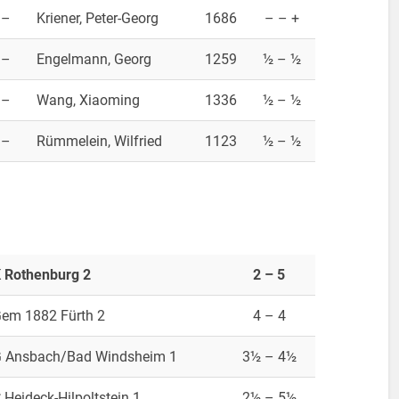
–
Kriener, Peter-Georg
1686
– – +
–
Engelmann, Georg
1259
½ – ½
–
Wang, Xiaoming
1336
½ – ½
–
Rümmelein, Wilfried
1123
½ – ½
 Rothenburg 2
2 – 5
em 1882 Fürth 2
4 – 4
 Ansbach/Bad Windsheim 1
3½ – 4½
 Heideck-Hilpoltstein 1
2½ – 5½