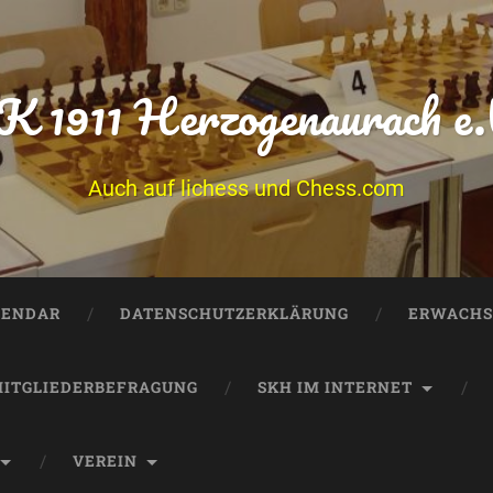
K 1911 Herzogenaurach e.
Auch auf lichess und Chess.com
LENDAR
DATENSCHUTZERKLÄRUNG
ERWACHS
ITGLIEDERBEFRAGUNG
SKH IM INTERNET
VEREIN