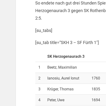
So endete nach gut drei Stunden Spi
Herzogenaurach 3 gegen SK Rothenbur
2:5.
[su_tabs]
[su_tab title=“SKH 3 – SF Fürth 1″]
SK Herzogenaurach 3
1
Beetz, Maximilian
2
Ianosiu, Aurel Ionut
1760
3
Krüger, Thomas
1835
4
Peter, Uwe
1694