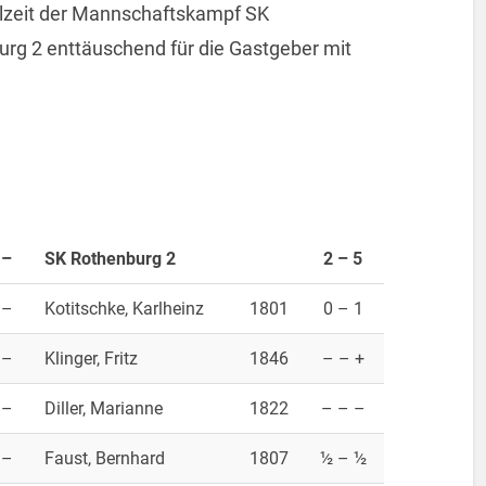
elzeit der Mannschaftskampf SK
g 2 enttäuschend für die Gastgeber mit
–
SK Rothenburg 2
2 – 5
–
Kotitschke, Karlheinz
1801
0 – 1
–
Klinger, Fritz
1846
– – +
–
Diller, Marianne
1822
– – –
–
Faust, Bernhard
1807
½ – ½