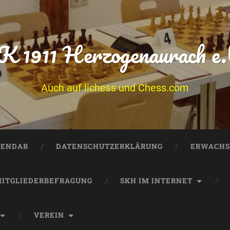
K 1911 Herzogenaurach e.
Auch auf lichess und Chess.com
LENDAR
DATENSCHUTZERKLÄRUNG
ERWACHS
ITGLIEDERBEFRAGUNG
SKH IM INTERNET
VEREIN