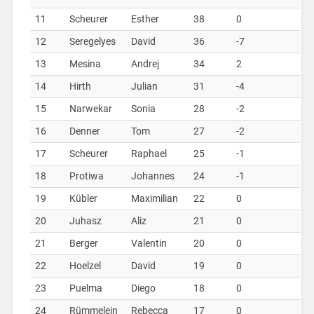
11
Scheurer
Esther
38
0
12
Seregelyes
David
36
-7
13
Mesina
Andrej
34
2
14
Hirth
Julian
31
-4
15
Narwekar
Sonia
28
-2
16
Denner
Tom
27
-2
17
Scheurer
Raphael
25
-1
18
Protiwa
Johannes
24
-1
19
Kübler
Maximilian
22
0
20
Juhasz
Aliz
21
0
21
Berger
Valentin
20
0
22
Hoelzel
David
19
0
23
Puelma
Diego
18
0
24
Rümmelein
Rebecca
17
0