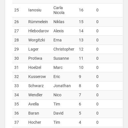
Carla
25
Ianosiu
16
0
Nicola
26
Rümmelein
Niklas
15
0
27
Hlebodarov
Alexis
14
0
28
Worgitzki
Erna
13
0
29
Lager
Christopher
12
0
30
Protiwa
Susanne
11
0
31
Hoelzel
Marc
10
0
32
Kusserow
Eric
9
0
33
Schwarz
Jonathan
8
0
34
Wendler
Nico
7
0
35
Avella
Tim
6
0
36
Baran
David
5
0
37
Hocher
Tim
4
0