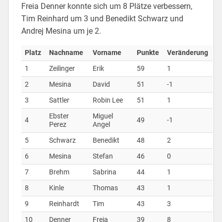
Freia Denner konnte sich um 8 Plätze verbessern,
Tim Reinhard um 3 und Benedikt Schwarz und
Andrej Mesina um je 2.
Platz
Nachname
Vorname
Punkte
Veränderung
1
Zeilinger
Erik
59
1
2
Mesina
David
51
-1
3
Sattler
Robin Lee
51
1
Ebster
Miguel
4
49
-1
Perez
Angel
5
Schwarz
Benedikt
48
2
6
Mesina
Stefan
46
0
7
Brehm
Sabrina
44
1
8
Kinle
Thomas
43
1
9
Reinhardt
Tim
43
3
10
Denner
Freia
39
8