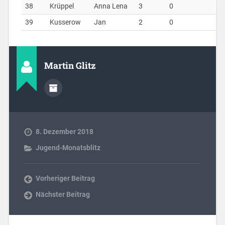
38
Krüppel
Anna Lena
3
0
39
Kusserow
Jan
2
0
Martin Glitz
8. Dezember 2018
Jugend-Monatsblitz
Vorheriger Beitrag
Nächster Beitrag