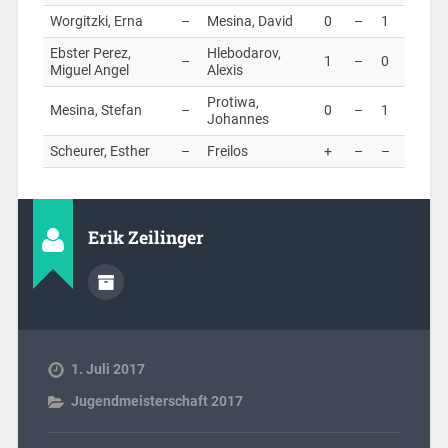
Worgitzki, Erna
–
Mesina, David
0
–
1
Ebster Perez,
Hlebodarov,
–
1
–
0
Miguel Angel
Alexis
Protiwa,
Mesina, Stefan
–
0
–
1
Johannes
Scheurer, Esther
–
Freilos
+
–
–
Erik Zeilinger
1. Juli 2017
Jugendmeisterschaft 2017