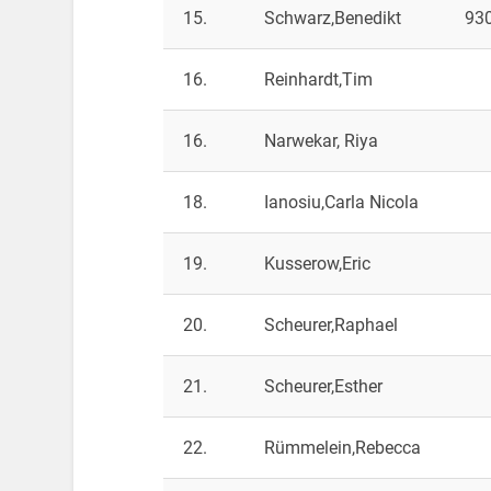
15.
Schwarz,Benedikt
93
16.
Reinhardt,Tim
16.
Narwekar, Riya
18.
Ianosiu,Carla Nicola
19.
Kusserow,Eric
20.
Scheurer,Raphael
21.
Scheurer,Esther
22.
Rümmelein,Rebecca