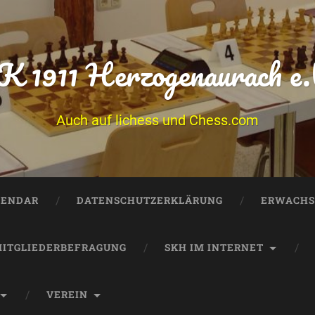
K 1911 Herzogenaurach e.
Auch auf lichess und Chess.com
LENDAR
DATENSCHUTZERKLÄRUNG
ERWACHS
ITGLIEDERBEFRAGUNG
SKH IM INTERNET
VEREIN