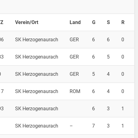
Z
Verein/Ort
Land
G
S
R
06
SK Herzogenaurach
GER
6
6
0
83
SK Herzogenaurach
GER
6
5
0
0
SK Herzogenaurach
GER
5
4
0
17
SK Herzogenaurach
ROM
6
4
0
93
SK Herzogenaurach
6
3
1
SK Herzogenaurach
–
7
3
1