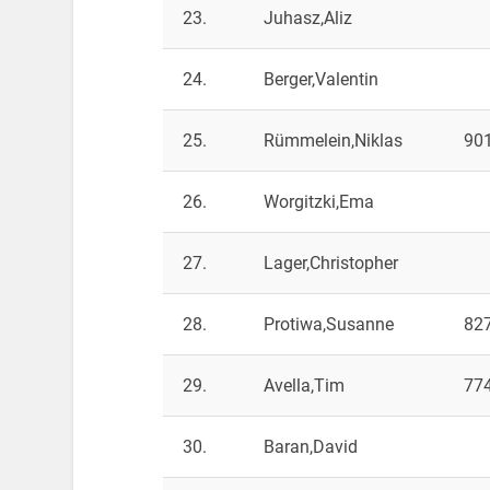
23.
Juhasz,Aliz
24.
Berger,Valentin
25.
Rümmelein,Niklas
90
26.
Worgitzki,Ema
27.
Lager,Christopher
28.
Protiwa,Susanne
82
29.
Avella,Tim
77
30.
Baran,David