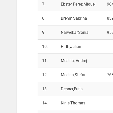
7.
Ebster Perez,Miguel
98
8.
Brehm,Sabrina
83
9.
Narwekar,Sonia
95
10.
Hirth,Julian
11.
Mesina, Andrej
12.
Mesina,Stefan
76
13.
Denner,Freia
14.
Kinle,Thomas