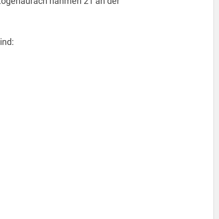
zogenaurach nahmen 21 an der
ind: