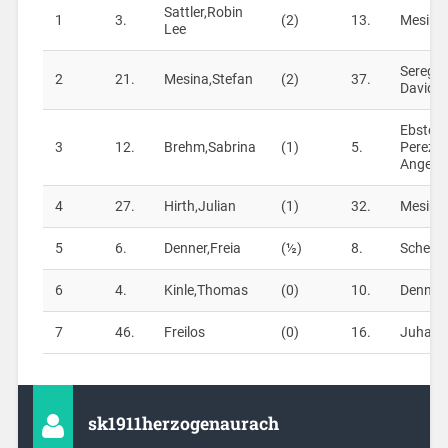
Sattler,Robin
1
3.
(2)
13.
Mesina
Lee
Seregel
2
21.
Mesina,Stefan
(2)
37.
David
Ebster
3
12.
Brehm,Sabrina
(1)
5.
Perez,M
Angel
4
27.
Hirth,Julian
(1)
32.
Mesina,
5
6.
Denner,Freia
(½)
8.
Scheure
6
4.
Kinle,Thomas
(0)
10.
Denner
7
46.
Freilos
(0)
16.
Juhasz,
sk1911herzogenaurach