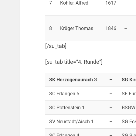
7
Kohler, Alfred
1617
–
8
Krüger Thomas
1846
–
[/su_tab]
[su_tab title=“4. Runde“]
SK Herzogenaurach 3
–
SG Ki
SC Erlangen 5
–
SF Für
SC Pottenstein 1
–
BSGW 
SV Neustadt/Aisch 1
–
SG Eck
SC Erlangen 4
–
SG Si