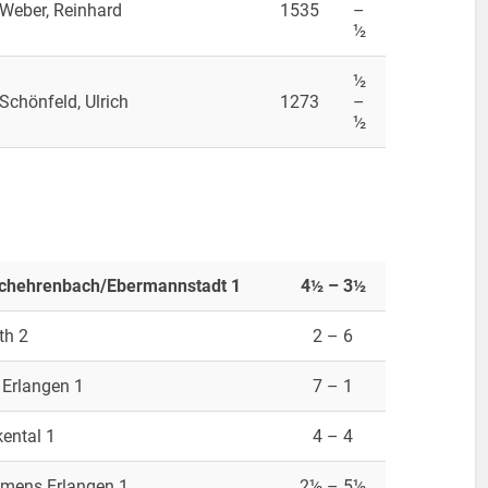
Weber, Reinhard
1535
–
½
½
Schönfeld, Ulrich
1273
–
½
rchehrenbach/Ebermannstadt 1
4½ – 3½
th 2
2 – 6
Erlangen 1
7 – 1
ental 1
4 – 4
emens Erlangen 1
2½ – 5½