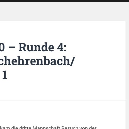
20 – Runde 4:
rchehrenbach/
 1
bekam die dritte Mannschaft Besuch von der