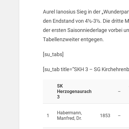
Aurel Ianosius Sieg in der „Wunderpart
den Endstand von 4½-3½. Die dritte 
der ersten Saisonniederlage vorbei u
Tabellenzweiter entgegen.
[su_tabs]
[su_tab title=“SKH 3 – SG Kirchehre
SK
Herzogenaurach
–
3
Habermann,
1
1853
–
Manfred, Dr.