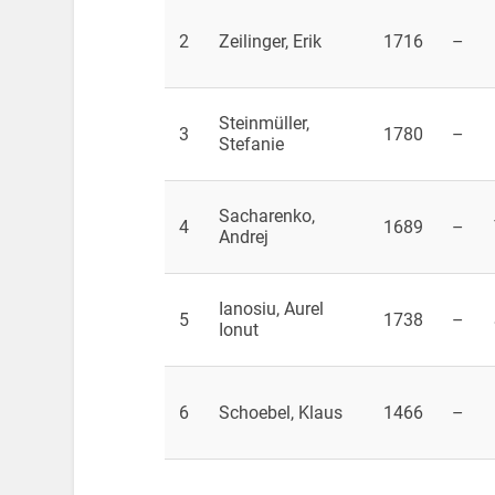
2
Zeilinger, Erik
1716
–
Steinmüller,
3
1780
–
Stefanie
Sacharenko,
4
1689
–
Andrej
Ianosiu, Aurel
5
1738
–
Ionut
6
Schoebel, Klaus
1466
–