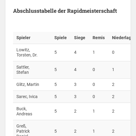
Abschlusstabelle der Rapidmeisterschaft
Spieler
Spiele
Siege
Remis
Niederlage
Lowitz,
5
4
1
0
Torsten, Dr.
Sattler,
5
4
0
1
Stefan
Glitz, Martin
5
3
0
2
Sarec, Ivica
5
3
0
2
Buck,
5
2
1
2
Andreas
Greß,
Patrick
5
2
1
2