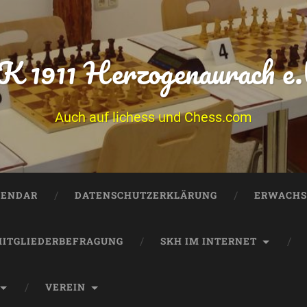
K 1911 Herzogenaurach e.
Auch auf lichess und Chess.com
LENDAR
DATENSCHUTZERKLÄRUNG
ERWACHS
ITGLIEDERBEFRAGUNG
SKH IM INTERNET
VEREIN