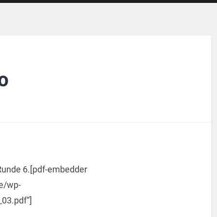
o
 Runde 6.[pdf-embedder
de/wp-
03.pdf“]