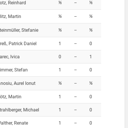
otz, Reinhard
–
½
½
litz, Martin
–
½
½
teinmüller, Stefanie
–
½
½
reß, Patrick Daniel
1
–
0
arec, Ivica
0
–
1
immer, Stefan
1
–
0
anosiu, Aurel Ionut
–
½
½
ötz, Martin
1
–
0
trahlberger, Michael
1
–
0
alther, Renate
1
–
0