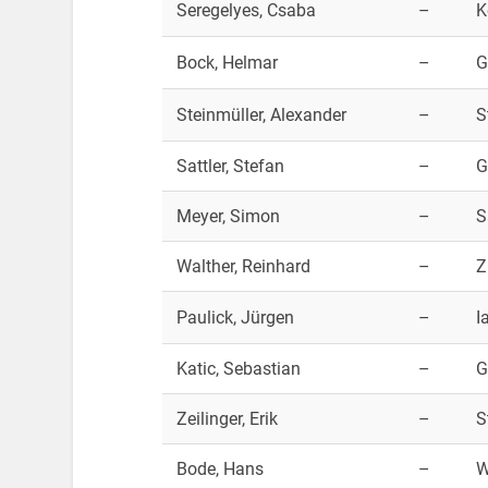
Seregelyes, Csaba
–
K
Bock, Helmar
–
G
Steinmüller, Alexander
–
S
Sattler, Stefan
–
G
Meyer, Simon
–
S
Walther, Reinhard
–
Z
Paulick, Jürgen
–
I
Katic, Sebastian
–
G
Zeilinger, Erik
–
S
Bode, Hans
–
W