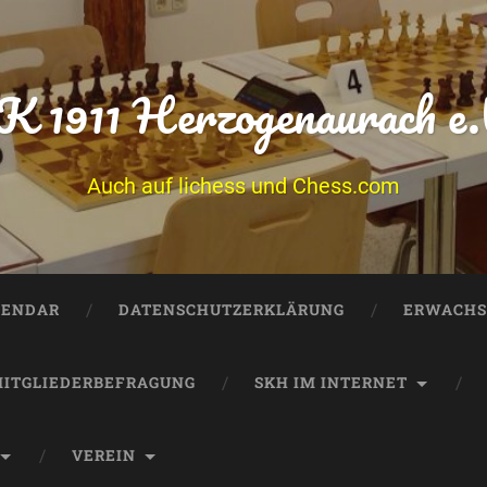
K 1911 Herzogenaurach e.
Auch auf lichess und Chess.com
LENDAR
DATENSCHUTZERKLÄRUNG
ERWACHS
ITGLIEDERBEFRAGUNG
SKH IM INTERNET
VEREIN