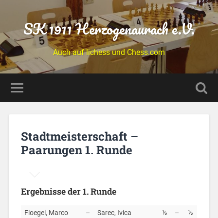
SK 1911 Herzogenaurach e.V.
Auch auf lichess und Chess.com
Stadtmeisterschaft –
Paarungen 1. Runde
Ergebnisse der 1. Runde
Floegel, Marco
–
Sarec, Ivica
½
–
½