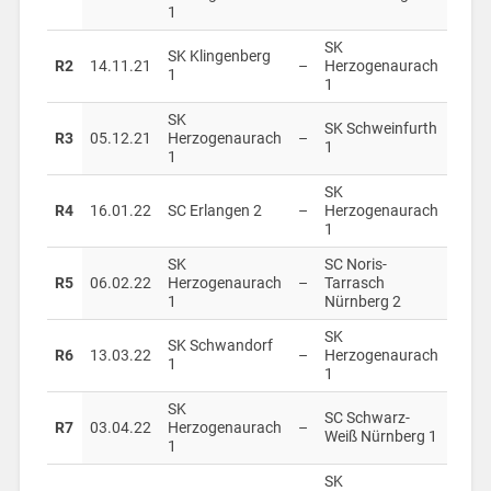
1
SK
SK Klingenberg
R2
14.11.21
–
Herzogenaurach
1
1
SK
SK Schweinfurth
R3
05.12.21
Herzogenaurach
–
1
1
SK
R4
16.01.22
SC Erlangen 2
–
Herzogenaurach
1
SK
SC Noris-
R5
06.02.22
Herzogenaurach
–
Tarrasch
1
Nürnberg 2
SK
SK Schwandorf
R6
13.03.22
–
Herzogenaurach
1
1
SK
SC Schwarz-
R7
03.04.22
Herzogenaurach
–
Weiß Nürnberg 1
1
SK