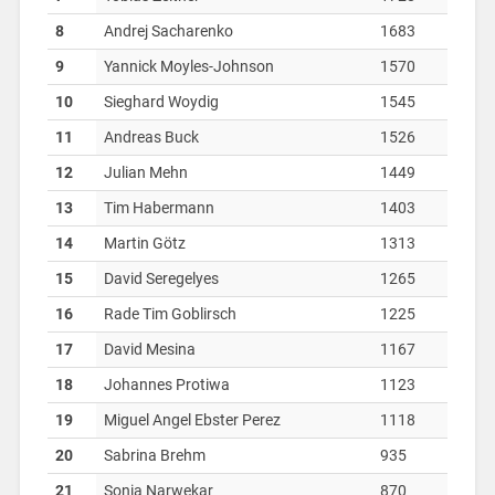
8
Andrej Sacharenko
1683
9
Yannick Moyles-Johnson
1570
10
Sieghard Woydig
1545
11
Andreas Buck
1526
12
Julian Mehn
1449
13
Tim Habermann
1403
14
Martin Götz
1313
15
David Seregelyes
1265
16
Rade Tim Goblirsch
1225
17
David Mesina
1167
18
Johannes Protiwa
1123
19
Miguel Angel Ebster Perez
1118
20
Sabrina Brehm
935
21
Sonia Narwekar
870