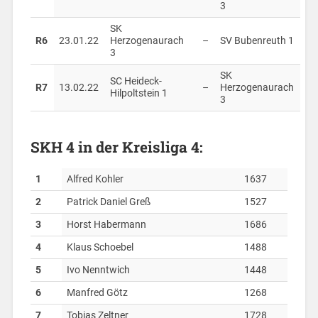
3
SK
R6
23.01.22
Herzogenaurach
–
SV Bubenreuth 1
3
SK
SC Heideck-
R7
13.02.22
–
Herzogenaurach
Hilpoltstein 1
3
SKH 4 in der Kreisliga 4:
1
Alfred Kohler
1637
2
Patrick Daniel Greß
1527
3
Horst Habermann
1686
4
Klaus Schoebel
1488
5
Ivo Nenntwich
1448
6
Manfred Götz
1268
7
Tobias Zeltner
1728