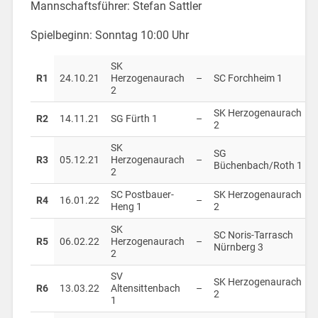
Mannschaftsführer: Stefan Sattler
Spielbeginn: Sonntag 10:00 Uhr
SK
R1
24.10.21
Herzogenaurach
–
SC Forchheim 1
2
SK Herzogenaurach
R2
14.11.21
SG Fürth 1
–
2
SK
SG
R3
05.12.21
Herzogenaurach
–
Büchenbach/Roth 1
2
SC Postbauer-
SK Herzogenaurach
R4
16.01.22
–
Heng 1
2
SK
SC Noris-Tarrasch
R5
06.02.22
Herzogenaurach
–
Nürnberg 3
2
SV
SK Herzogenaurach
R6
13.03.22
Altensittenbach
–
2
1