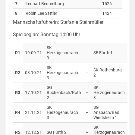
7
Lennart Beumelburg
1526
8
Robin Lee Sattler
1424
Mannschaftsführerin: Stefanie Steinmüller
Spielbeginn: Sonntag 14:00 Uhr
SK
R1
19.09.21
Herzogenaurach
–
SF Fürth 1
3
SK
SK Rothenburg
R2
03.10.21
Herzogenaurach
–
2
3
SG
SK
R3
17.10.21
Büchenbach/Roth
–
Herzogenaurach
2
3
SK
SG
R4
21.11.21
Herzogenaurach
–
Ansbach/Bad
3
Windsheim 1
SK
R5
12.12.21
SG Fürth 2
–
Herzogenaurach