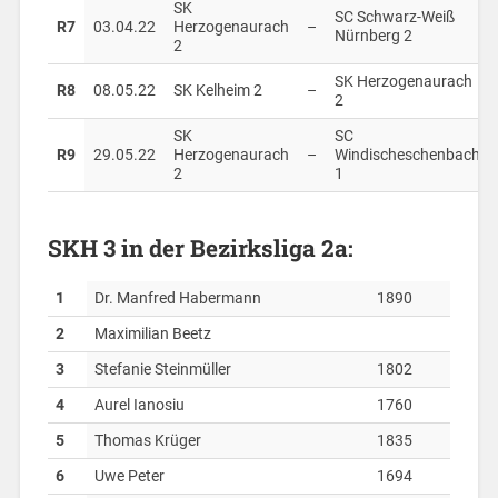
SK
SC Schwarz-Weiß
R7
03.04.22
Herzogenaurach
–
Nürnberg 2
2
SK Herzogenaurach
R8
08.05.22
SK Kelheim 2
–
2
SK
SC
R9
29.05.22
Herzogenaurach
–
Windischeschenbach
2
1
SKH 3 in der Bezirksliga 2a:
1
Dr. Manfred Habermann
1890
2
Maximilian Beetz
3
Stefanie Steinmüller
1802
4
Aurel Ianosiu
1760
5
Thomas Krüger
1835
6
Uwe Peter
1694