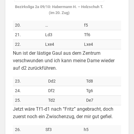
Bezirksliga 2a 09/10: Habermann H. – Holzschuh T.
(im 20. Zug)
20.
…
f5
21.
Ld3
Tf6
22.
Lxe4
Lxe4
Nun ist der lästige Gaul aus dem Zentrum
verschwunden und ich kann meine Dame wieder
auf d2 zurückführen.
23.
Dd2
Td8
24.
Df2
Tg6
25.
Td2
De7
Jetzt wäre Tf1-d1 nach “Fritz” angebracht, doch
zuerst noch ein Zwischenzug, der mir gut gefiel.
26.
Sf3
h5