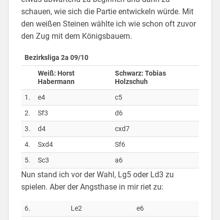
schauen, wie sich die Partie entwickeln würde. Mit
den weißen Steinen wählte ich wie schon oft zuvor
den Zug mit dem Königsbauern.
Bezirksliga 2a 09/10
Weiß: Horst
Schwarz: Tobias
Habermann
Holzschuh
1.
e4
c5
2.
Sf3
d6
3.
d4
cxd7
4.
Sxd4
Sf6
5.
Sc3
a6
Nun stand ich vor der Wahl, Lg5 oder Ld3 zu
spielen. Aber der Angsthase in mir riet zu:
6.
Le2
e6