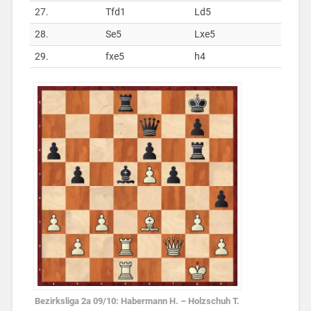
27.
Tfd1
Ld5
28.
Se5
Lxe5
29.
fxe5
h4
Bezirksliga 2a 09/10: Habermann H. – Holzschuh T.