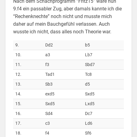
Nach dem Schachprogramm “Fritz15” wäre nun
9.f4 ein passabler Zug, aber damals kannte ich die
“Rechenknechte” noch nicht und musste mich
daher auf mein Bauchgefühl verlassen. Auch
wusste ich nicht, dass alles noch Theorie war.
9.
Dd2
b5
10.
a3
Lb7
11.
f3
Sbd7
12.
Tad1
Tc8
13.
Sb3
d5
14.
exd5
Sxd5
15.
Sxd5
Lxd5
16.
Sd4
Dc7
17.
c3
Ld6
18.
f4
Sf6