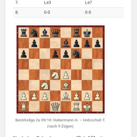
7.
Le3
Le7
8.
0-0
0-0
Bezirksliga 2a 09/10: Habermann H. – Holzschuh T.
(nach 9 Zügen)