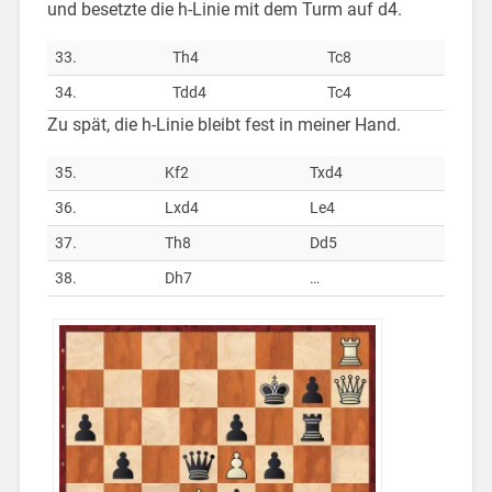
und besetzte die h-Linie mit dem Turm auf d4.
33.
Th4
Tc8
34.
Tdd4
Tc4
Zu spät, die h-Linie bleibt fest in meiner Hand.
35.
Kf2
Txd4
36.
Lxd4
Le4
37.
Th8
Dd5
38.
Dh7
…