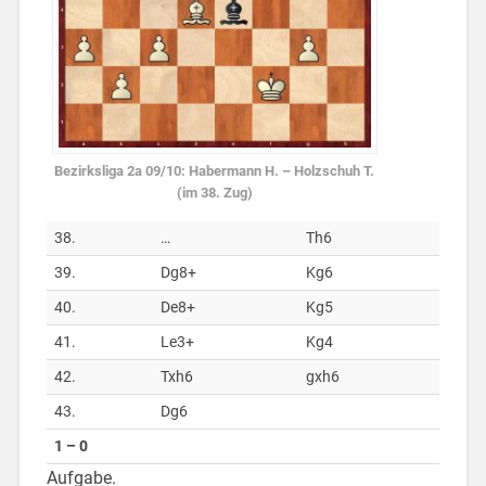
Bezirksliga 2a 09/10: Habermann H. – Holzschuh T.
(im 38. Zug)
38.
…
Th6
39.
Dg8+
Kg6
40.
De8+
Kg5
41.
Le3+
Kg4
42.
Txh6
gxh6
43.
Dg6
1 – 0
Aufgabe.