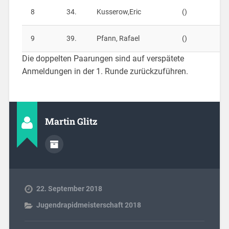
8
34.
Kusserow,Eric
()
–
9
39.
Pfann, Rafael
()
–
Die doppelten Paarungen sind auf verspätete
Anmeldungen in der 1. Runde zurückzuführen.
Martin Glitz
22. September 2018
Jugendrapidmeisterschaft 2018