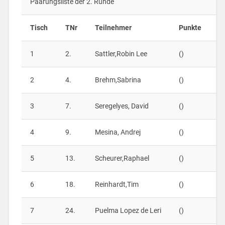
Paarungsliste der 2. Runde
Tisch
TNr
Teilnehmer
Punkte
–
1
2.
Sattler,Robin Lee
()
–
2
4.
Brehm,Sabrina
()
–
3
7.
Seregelyes, David
()
–
4
9.
Mesina, Andrej
()
–
5
13.
Scheurer,Raphael
()
–
6
18.
Reinhardt,Tim
()
–
7
24.
Puelma Lopez de Leri
()
–